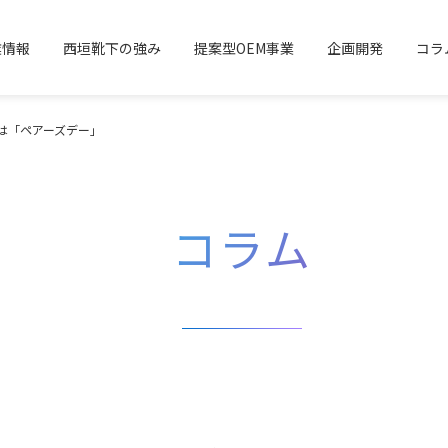
業情報
西垣靴下の強み
提案型OEM事業
企画開発
コラ
日は「ペアーズデー」
コラム