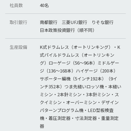
社員数
40名
取引銀行
南都銀行 三菱UFJ銀行 りそな銀行
日本政策投資銀行（順不同）
生産設備
K式ドラムレス（オートリンキング）・K
式パイルドラムレス（オートリンキン
グ）ローゲージ（56～96本）ミドルゲー
ジ（136～168本）ハイゲージ（200本）
サポーター編機（5インチ192本）（9イ
ンチ352本）つま先縫いロッソ機・本縫い
ミシン・2本針ミシン・3本針ミシン・ス
クイミシン・オーバーミシン・デザイン
パターンプログラム機・LED型板検査
機・着圧測定器・寸法測定器・重量測定
器