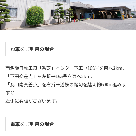
衝撃緩和効果で疲れにくいインソール靴下 発明協会近
畿経済産業局長賞
2020年2月
令和元年度大和高田市男女参画社会づくり表彰 いきい
き会社宣言事業所 認定
お車をご利用の場合
2019年10月
西名阪自動車道「香芝」インター下車→168号を南へ3km、
口ゴム締めつけない脱げにくい靴下 近畿地方表彰発明
「下田交差点」を左折→165号を東へ2km、
協会奨励賞 受賞
「瓦口南交差点」を右折→近鉄の踏切を越え約600m進みま
すと
2019年2月
左側に看板がございます。
奈良県社員・シャイン職場づくり 女性活躍部門 受賞
電車をご利用の場合
2018年10月
歩きやすく疲れにくい靴下が近畿地方発明表彰・奈良県