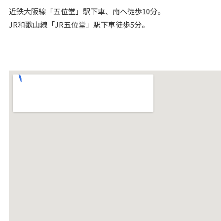
近鉄大阪線「五位堂」駅下車、南へ徒歩10分。
発明協会会長賞受賞
JR和歌山線「JR五位堂」駅下車徒歩5分。
2018年1月
医療機器製造業・第三種医療機器製造販売業の認可を受
ける
2018年1月
経済産業省が主導する、地域の担い手候補「地域未来牽
引企業」に選定
2017年12月
靴下ソムリエのいるお店「エコノレッグ直営店1号店」
を本社内にオープン
2017年10月