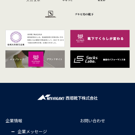
2013年10月
あしサポ®つまずき予防靴下がＮＢＫ大賞 奈良ブロッ
ク賞受賞
2012年6月
あしサポ転倒予防靴下が奈良県高付加価値獲得支援補助
事業に採択
2011年6月
奈良県の奈良発ニュービジネス発掘・育成補助事業に採
択（床ピタ・靴ピタ）される
企業情報
お問い合わせ
2011年4月
NPO法人ATACMATE （アタック・メイト）奈良のキラリ
企業メッセージ