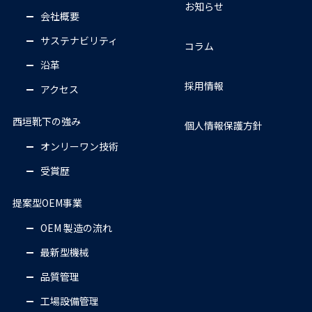
お知らせ
と光る元気企業（2011年版）に掲載
会社概要
サステナビリティ
コラム
2009年5月
沿革
近畿経済産業局の「KANSAIモノ作り元気企業100社」に
採用情報
アクセス
選定
西垣靴下の強み
個人情報保護方針
2008年11月
オンリーワン技術
ウォーキングソックスの「歩きＩＮＧ」が、なら･グッ
受賞歴
ドデザインの技術デザイン賞に選定
提案型OEM事業
2008年4月
OEM 製造の流れ
第一回奈良県ビジネス大賞・優秀賞に選定
最新型機械
2007年11月
品質管理
エコノレッグ「やわらかシルク」の商品が、なら･グッ
工場設備管理