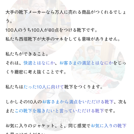
大手の靴下メーカーなら万人に売れる商品がつくれるでしょ
う。
100人のうち100人が80点をつける靴下です。
私たち西垣靴下が大手のマネをしても意味がありません。
私たちができること。
それは、
快適とはなにか
、
お客さまの満足とはなにか
を
じっ
くり緻密に考え抜くことです。
私たちは
たった10人に向けて
靴下をつくります。
しかしその10人の
お客さまから満点をいただける靴下
、
次も
また
この靴下を履きたいと言っていただける靴下
です。
お気に入りのジャケット、と、同じ感覚で
お気に入りの靴下