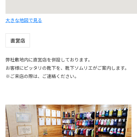
外反母趾対策靴下 近畿地方表彰発明協会奨励賞 受賞
大きな地図で見る
2016年12月
ITを活用し、優れた業績をあげている企業として「関西
直営店
IT百撰」に選定される
2016年11月
弊社敷地内に直営店を併設しております。
お客様にピッタリの靴下を、靴下ソムリエがご案内します。
歩きやすく疲れにくいビジネス靴下が近畿地方発明表
※ご来店の際は、ご連絡ください。
彰・奨励賞受賞
2016年2月
奈良県社員・シャイン職場づくり推進企業 受賞
奈良発キラリと光るものづくり企業セレクションに選定
（奈良県地域産業振興総合センター）
奈良県中小企業団体中央会発行「あなたとナラ働こう」
掲載