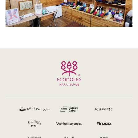
2015年9月
歩きやすく疲れにくいビジネス靴下 「デキる男の靴
下」を開発
2015年2月
大和高田市いきいき会社宣言事業所 認定
2014年11月
ノンスリップ・テーピング靴下「エコノレッグバリエ
®」が近畿発明表彰・奈良県発明協会会長賞受賞
2014年9月
「奈良県靴下商品認定事業」の「奈良産」第1号にエコ
ノレッグバリエ®が認定