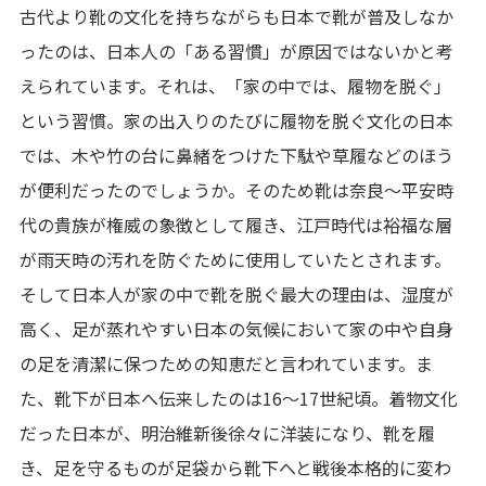
古代より靴の文化を持ちながらも日本で靴が普及しなか
ったのは、日本人の「ある習慣」が原因ではないかと考
えられています。それは、「家の中では、履物を脱ぐ」
という習慣。家の出入りのたびに履物を脱ぐ文化の日本
では、木や竹の台に鼻緒をつけた下駄や草履などのほう
が便利だったのでしょうか。そのため靴は奈良～平安時
代の貴族が権威の象徴として履き、江戸時代は裕福な層
が雨天時の汚れを防ぐために使用していたとされます。
そして日本人が家の中で靴を脱ぐ最大の理由は、湿度が
高く、足が蒸れやすい日本の気候において家の中や自身
の足を清潔に保つための知恵だと言われています。ま
た、靴下が日本へ伝来したのは16～17世紀頃。着物文化
だった日本が、明治維新後徐々に洋装になり、靴を履
き、足を守るものが足袋から靴下へと戦後本格的に変わ