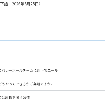
話 2026年3月25日）
のバレーボールチームに靴下でエール
どうやってできるかご存知ですか?
では履物を脱ぐ習慣