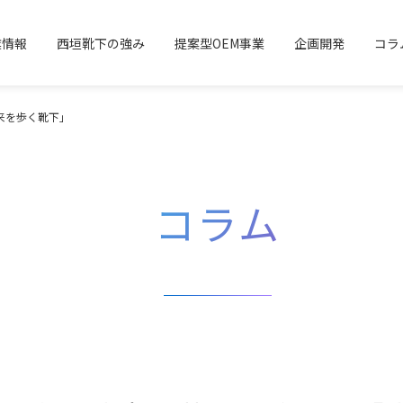
業情報
西垣靴下の強み
提案型OEM事業
企画開発
コラ
来を歩く靴下」
コラム