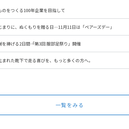
ものをつくる100年企業を目指して
じまりに、ぬくもりを贈る日―11月11日は「ペアーズデー」
を捧げる2日間――「第3回 服部足祭り」開催
生まれた靴下で走る喜びを、もっと多くの方へ。
一覧をみる